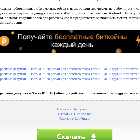
тельный сборник широкоформатных обоев с прекрасными девушками на рабочий стол мо
 , как нельзя лучше, подойдут для наших iPad и других планшетов на Android. После ус
тот большой сборник обоев для рабочего стола предоставляет возможность менять заставк
а и настроения.
расивые девушки – Часть 013. HQ обои для рабочего стола наших iPad и других планш
Скачать с Unibytes.com
Скачать с Turbobit.net
Скачать с Letitbit.net