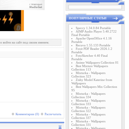
ПОПУЛЯРНЫЕ СТАТЬИ
Speccy 1.34.0.84 Portable
AIMP Audio Player 5.40.2722
Final Portable
Apache OpenOffice 4.1.16
Portable
о войти на сайт под своим именем.
Recuva 1.55.133 Portable
Foxit PDF Reader 2026.1.2
Portable
FotoSketcher 4.40 Final
Portable
Anime Wallpapers Collection 01
Best Mixture Wallpapers
Collection 113
Mixturka - Wallpapers
Collection 323
Zishy Model Katerine from
Wallpapers
Best Wallpapers Mix Collection
95
Mixturka - Wallpapers
Collection 334
Mixturka - Wallpapers
Collection 333
Mixturka - Wallpapers
Collection 322
Комментарии (0)
Распечатать
Mixturka - Wallpapers
Collection 337
Mixturka - Wallpapers
Collection 331
Mixturka - Wallpapers