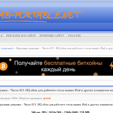
.0
РЕКЛАМА НА САЙТЕ
ПОМОЩЬ САЙТУ
ENGLISH
 (девушки)
» Красивые девушки – Часть 013. HQ обои для рабочего стола наших iPad и дру
вушки – Часть 013. HQ обои для рабочего стола наших iPad и других планшетов н
осмотров: 4494 | Новость проверил:
sysval
346 шт. JPG | 1024x768 ~ 2560x1600 | 259 MB