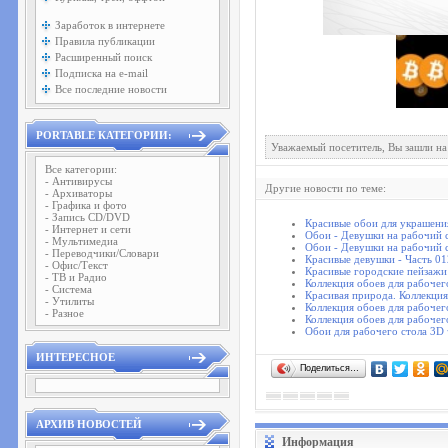
Заработок в интернете
Правила публикации
Расширенный поиск
Подписка на e-mail
Все последние новости
PORTABLE КАТЕГОРИИ:
Уважаемый посетитель, Вы зашли на
Все категории:
- Антивирусы
Другие новости по теме:
- Архиваторы
- Графика и фото
- Запись CD/DVD
Красивые обои для украшения
- Интернет и сети
Обои - Девушки на рабочий с
- Мультимедиа
Обои - Девушки на рабочий с
- Переводчики/Словари
Красивые девушки - Часть 01
- Офис/Текст
Красивые городские пейзажи 
- ТВ и Радио
Коллекция обоев для рабочег
- Система
Красивая природа. Коллекция
- Утилиты
Коллекция обоев для рабочег
- Разное
Коллекция обоев для рабочег
Обои для рабочего стола 3D 
ИНТЕРЕСНОЕ
Поделиться…
АРХИВ НОВОСТЕЙ
Информация