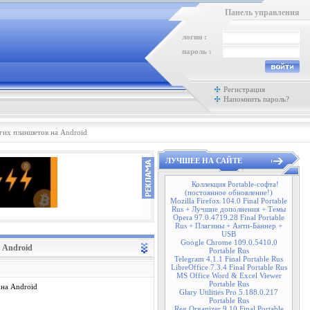
Панель управления
логин :
пароль :
Регистрация
Напомнить пароль?
гих планшетов на Android
ЛУЧШЕЕ НА САЙТЕ
Коллекция Portable-софта!
(постоянное обновление!)
Mozilla Firefox 104.0 Final Portable
Rus + Лучшие дополнения + Темы
Opera 97.0.4719.28 Final Portable
Rus + Плагины + Анти-Баннер +
USB
Google Chrome 109.0.5410.0
а Android
Portable Rus
Telegram 4.1.1 Final Portable Rus
LibreOffice 7.3.4 Final Portable Rus
MS Office Word & Excel Viewer
Portable Rus
Glary Utilities Pro 5.188.0.217
Portable Rus
Reg Organizer 9.10 Final Portable