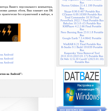
Rus
Norton Utilities 21.4.1.199 Portable
нитора Вашего персонального компьютера,
Rus
тановки данных обоев, Ваш планшет или ПК
Skype 8.90.0.407 Portable Rus
и практически без ограничений в выборе, в
CCleaner 6.09.10300 Portable Rus
Total Commander 10.50 Final
PowerPack 2022.7 Final Portable Rus
Babylon 10.5.0 r15 Portable Rus
KMPlayer 4.2.2.66 Final Portable
Rus
Nero Burning Rom 23.0.1.8 Portable
Rus
Google Earth 7.3.4.8642 Portable
Rus
WinRAR 6.21 Final Portable Rus
R-Studio 9.1 Build 191039 Portable
Rus
Kaspersky Virus Removal Tool
20.0.10.0 (2023.01.17) Portable Rus
Dr.Web 12.6.20 CureIt! (2023.01.10)
Portable Rus
етов на Android":
ЭТО ИНТЕРЕСНО