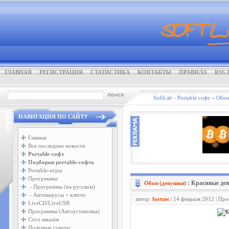
ГЛАВНАЯ
РЕГИСТРАЦИЯ
СТАТИСТИКА
КОНТАКТЫ
ПРАВИЛА
RSS 2
SoftLab - Portable софт
»
Обои
НАВИГАЦИЯ ПО САЙТУ
Главная
Все последние новости
Portable-софт
Подборки portable-софта
Portable-игры
Программы
: Красивые де
Обои (девушки)
- Программы (на русском)
- Антивирусы + ключи
автор:
fortust
| 14 февраля 2012 | Пр
LiveCD/LiveUSB
Программы (Автоустановка)
Стол заказов
Полезные советы