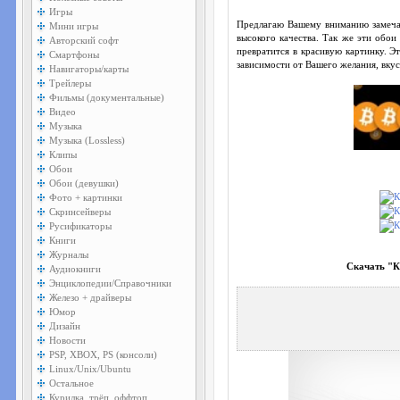
Игры
Предлагаю Вашему вниманию замеча
Мини игры
высокого качества. Так же эти обои
Авторский софт
превратится в красивую картинку. Э
Смартфоны
зависимости от Вашего желания, вкус
Навигаторы/карты
Трейлеры
Фильмы (документальные)
Видео
Музыка
Музыка (Lossless)
Клипы
Обои
Обои (девушки)
Фото + картинки
Скринсейверы
Русификаторы
Книги
Журналы
Скачать "К
Аудиокниги
Энциклопедии/Справочники
Железо + драйверы
Юмор
Дизайн
Новости
PSP, XBOX, PS (консоли)
Linux/Unix/Ubuntu
Остальное
Курилка, трёп, оффтоп