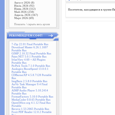
Август 2026 (8)
Июль 2026 (92)
Июнь 2026 (112)
Посетители, находящиеся в группе
Г
Май 2026 (250)
Апрель 2026 (167)
Март 2026 (69)
Показать / скрыть весь архив
РЕКОМЕНДУЕМ СОФТ!
7-Zip 22.01 Final Portable Rus
Download Master 6.26.1.1697
Portable Rus
GIMP 2.10.32 Final Portable Rus
Paint.NET 5.0.1 Portable Rus
IrfanView 4.60 + All Plugins
Portable Rus
PicPick Tools 7.1.0 Portable Rus
Auslogics BoostSpeed 13.0.0.1
Portable Rus
CDBurnerXP 4.5.8.7128 Portable
Rus
ImgBurn 2.5.8.0 Portable Rus
AnVir Task Manager 9.4 Final
Portable Rus
AIMP Audio Player 5.10.2414
Portable Rus
FormatFactory 5.10.0 Portable Rus
MediaCoder 0.8.65 Portable Rus
OpenOffice.org 4.1.12 Final Rus
Portable
Recuva 1.53.2065 Portable Rus
Foxit PDF Reader 12.0.2 Portable