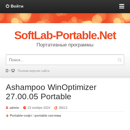
Войти
SoftLab-Portable.Net
Портативные программы
Полная версия сайта
Ashampoo WinOptimizer
27.00.05 Portable
admin
23 ноября 2024
36613
Portable-софт
/
portable система