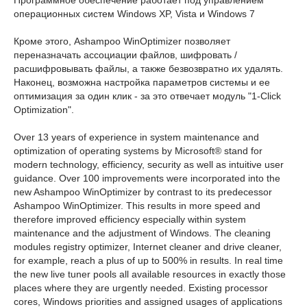
операционных систем Windows XP, Vista и Windows 7
Кроме этого, Ashampoo WinOptimizer позволяет
переназначать ассоциации файлов, шифровать /
расшифровывать файлы, а также безвозвратно их удалять.
Наконец, возможна настройка параметров системы и ее
оптимизация за один клик - за это отвечает модуль "1-Click
Optimization".
Over 13 years of experience in system maintenance and
optimization of operating systems by Microsoft® stand for
modern technology, efficiency, security as well as intuitive user
guidance. Over 100 improvements were incorporated into the
new Ashampoo WinOptimizer by contrast to its predecessor
Ashampoo WinOptimizer. This results in more speed and
therefore improved efficiency especially within system
maintenance and the adjustment of Windows. The cleaning
modules registry optimizer, Internet cleaner and drive cleaner,
for example, reach a plus of up to 500% in results. In real time
the new live tuner pools all available resources in exactly those
places where they are urgently needed. Existing processor
cores, Windows priorities and assigned usages of applications