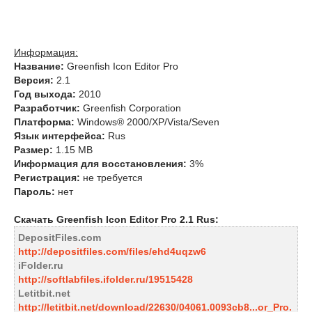
Информация:
Название:
Greenfish Icon Editor Pro
Версия:
2.1
Год выхода:
2010
Разработчик:
Greenfish Corporation
Платформа:
Windows® 2000/XP/Vista/Seven
Язык интерфейса:
Rus
Размер:
1.15 MB
Информация для восстановления:
3%
Регистрация:
не требуется
Пароль:
нет
Скачать Greenfish Icon Editor Pro 2.1 Rus:
DepositFiles.com
http://depositfiles.com/files/ehd4uqzw6
iFolder.ru
http://softlabfiles.ifolder.ru/19515428
Letitbit.net
http://letitbit.net/download/22630/04061.0093cb8...or_Pro.