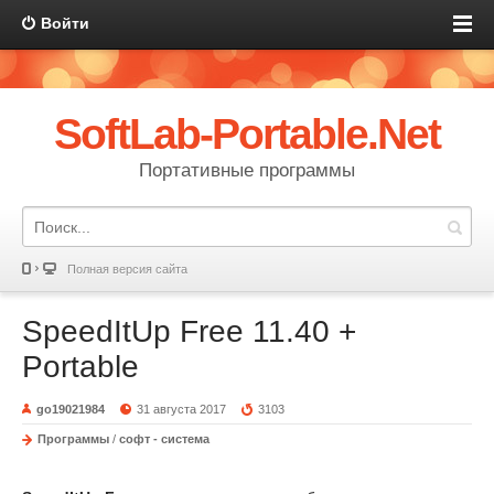
Войти
SoftLab-Portable.Net
Портативные программы
Полная версия сайта
SpeedItUp Free 11.40 +
Portable
go19021984
31 августа 2017
3103
Программы
/
софт - система