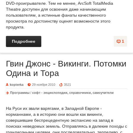
DVD-проигрывателе. Тем не менее, ArcSoft TotalMedia
Theatre доступен для освоения даже начинающим
пользователям, а истинные фанаты качественного
просмотра по достоинству оценят возможности этого
продукта.
Подробнее
1
Гвин Джонс - Викинги. Потомки
Одина и Тора
kopterka
29 ноября 2010
3521
Программы
/
софт - энциклопедии, справочники, самоучители
На Руси их звали варягами, в Западной Европе -
норманнами, а в историю они вошли как викинги,
совершившие беспрецедентную экспансию на запад в
поисках неведомых земель. Отправляясь в далекие походы с
грандиозными целями, они последовательно, терпеливо, с