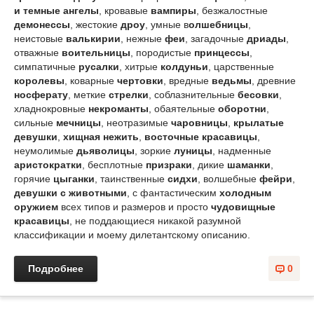
и темные ангелы
, кровавые
вампиры
, безжалостные
демонессы
, жестокие
дроу
, умные в
олшебницы
,
неистовые
валькирии
, нежные
феи
, загадочные
дриады
,
отважные
воительницы
, породистые
принцессы
,
симпатичные
русалки
, хитрые
колдуньи
, царственные
королевы
, коварные
чертовки
, вредные
ведьмы
, древние
носферату
, меткие
стрелки
, соблазнительные
бесовки
,
хладнокровные
некроманты
, обаятельные
оборотни
,
сильные
мечницы
, неотразимые
чаровницы
,
крылатые
девушки
,
хищная нежить
,
восточные красавицы
,
неумолимые
дьяволицы
, зоркие
луницы
, надменные
аристократки
, бесплотные
призраки
, дикие
шаманки
,
горячие
цыганки
, таинственные
сидхи
, волшебные
фейри
,
девушки с животными
, с фантастическим
холодным
оружием
всех типов и размеров и просто
чудовищные
красавицы
, не поддающиеся никакой разумной
классификации и моему дилетантскому описанию.
Подробнее
0