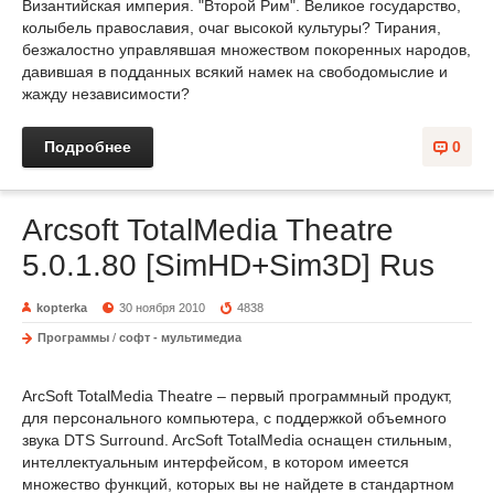
Византийская империя. "Второй Рим". Великое государство,
колыбель православия, очаг высокой культуры? Тирания,
безжалостно управлявшая множеством покоренных народов,
давившая в подданных всякий намек на свободомыслие и
жажду независимости?
Подробнее
0
Arcsoft TotalMedia Theatre
5.0.1.80 [SimHD+Sim3D] Rus
kopterka
30 ноября 2010
4838
Программы
/
софт - мультимедиа
ArcSoft TotalMedia Theatre – первый программный продукт,
для персонального компьютера, с поддержкой объемного
звука DTS Surround. ArcSoft TotalMedia оснащен стильным,
интеллектуальным интерфейсом, в котором имеется
множество функций, которых вы не найдете в стандартном