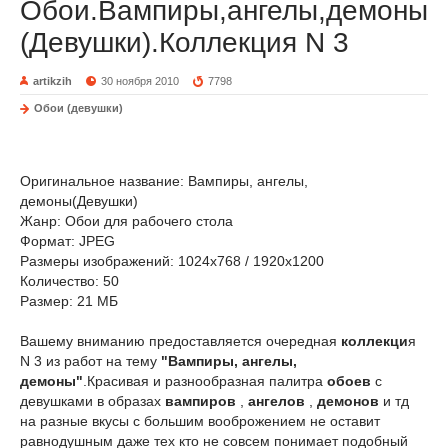
Обои.Вампиры,ангелы,демоны
(Девушки).Коллекция N 3
artikzih
30 ноября 2010
7798
Обои (девушки)
Оригинальное название: Вампиры, ангелы,
демоны(Девушки)
Жанр: Обои для рабочего стола
Формат: JPEG
Размеры изображений: 1024х768 / 1920х1200
Количество: 50
Размер: 21 МБ
Вашему вниманию предоставляется очередная
коллекци
я
N 3 из работ на тему
"Вампиры, ангелы,
демоны"
.Красивая и разнообразная палитра
обоев
с
девушками в образах
вампиров
,
ангелов
,
демонов
и тд
на разные вкусы с большим вооброжением не оставит
равнодушным даже тех кто не совсем понимает подобный