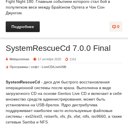
Fight Night 180. Главным событием которого стал бой в
полулегком весе между Брайэном Ортега и Чэн Сон
Джунгом.
Подробнее
0
SystemRescueCd 7.0.0 Final
Webpostman
17 октября 2020
1161
Программы
/
софт - LiveCD/LiveUSB
SystemRescueCd
- диск для быстрого восстановления
операционной системы после краха. Выполнена в виде
загрузочного CD на основе Gentoo Live CD и включает в себя
множество средств администрирования; может быть
установлена на USB-брелок. Ядро дистрибутива
поддерживает наиболее часто используемые файловые
системы - ext2/ext3, reiserfs, xfs, jfs, vfat, ntfs, iso9660, а также
сетевые Samba и NFS.