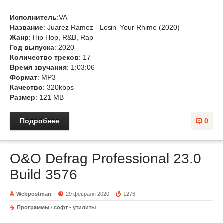
Исполнитель
:VA
Название
: Juarez Ramez - Losin' Your Rhime (2020)
Жанр
: Hip Hop, R&B, Rap
Год выпуска
: 2020
Количество треков
: 17
Время звучания
: 1:03:06
Формат
: MP3
Качество
: 320kbps
Размер
: 121 MB
Подробнее
0
O&O Defrag Professional 23.0
Build 3576
Webpostman
29 февраля 2020
1276
Программы
/
софт - утилиты