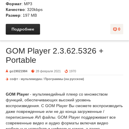
Формат
: MP3
Качество
: 320kbps
Размер
: 197 MB
Подробнее
0
GOM Player 2.3.62.5326 +
Portable
go19021984
28 февраля 2021
1970
софт - мультимедиа
/
Программы (на русском)
GOM Player
- мультимедийный плеер со множеством
функций, обеспечивающих высокий уровень
воспроизведения. С GOM Player Вы сможете воспроизводить
даже поврежденные или не до конца загруженные /
переписанные AVI файлы. GOM Player поддерживает все
современные видео и аудио форматы включая видео
мобильных устройств и цифровых камер, а также