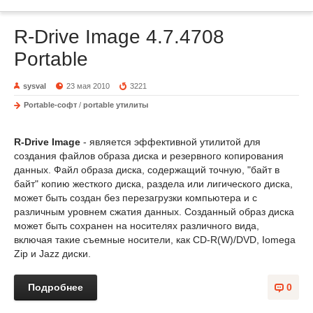
R-Drive Image 4.7.4708
Portable
sysval
23 мая 2010
3221
Portable-софт
/
portable утилиты
R-Drive Image
- является эффективной утилитой для
создания файлов образа диска и резервного копирования
данных. Файл образа диска, содержащий точную, "байт в
байт" копию жесткого диска, раздела или лигического диска,
может быть создан без перезагрузки компьютера и с
различным уровнем сжатия данных. Созданный образ диска
может быть сохранен на носителях различного вида,
включая такие съемные носители, как CD-R(W)/DVD, Iomega
Zip и Jazz диски.
Подробнее
0